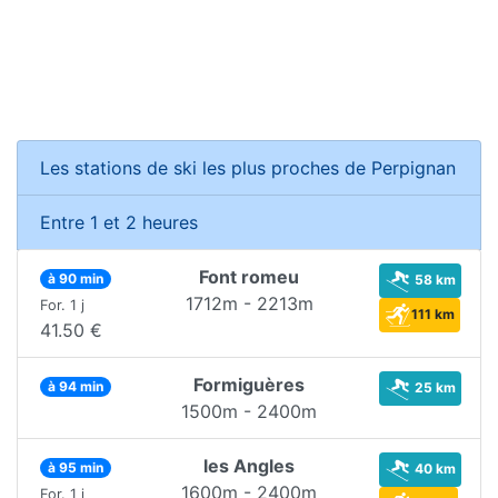
Les stations de ski les plus proches de Perpignan
Entre 1 et 2 heures
Font romeu
à 90 min
58 km
1712m - 2213m
For. 1 j
111 km
41.50 €
Formiguères
à 94 min
25 km
1500m - 2400m
les Angles
à 95 min
40 km
1600m - 2400m
For. 1 j