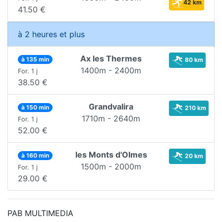
42 km
41.50 €
à 2 heures et plus
Ax les Thermes
à 135 min
80 km
1400m - 2400m
For. 1 j
38.50 €
Grandvalira
à 150 min
210 km
1710m - 2640m
For. 1 j
52.00 €
les Monts d'Olmes
à 160 min
20 km
1500m - 2000m
For. 1 j
29.00 €
PAB MULTIMEDIA